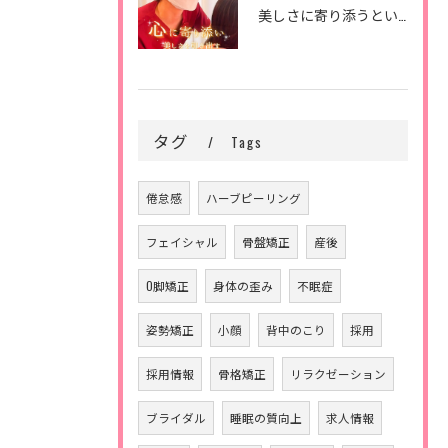
美しさに寄り添うということ。
タグ
Tags
倦怠感
ハーブピーリング
フェイシャル
骨盤矯正
産後
O脚矯正
身体の歪み
不眠症
姿勢矯正
小顔
背中のこり
採用
採用情報
骨格矯正
リラクゼーション
ブライダル
睡眠の質向上
求人情報