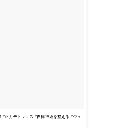
 #小顔 #正月デトックス #自律神経を整える #ジュ