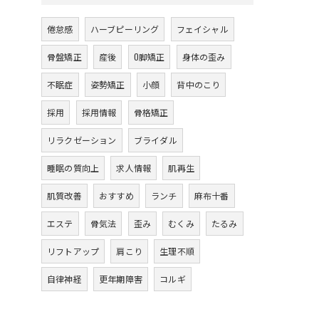
倦怠感
ハーブピーリング
フェイシャル
骨盤矯正
産後
O脚矯正
身体の歪み
不眠症
姿勢矯正
小顔
背中のこり
採用
採用情報
骨格矯正
リラクゼーション
ブライダル
睡眠の質向上
求人情報
肌再生
肌質改善
おすすめ
ランチ
麻布十番
エステ
骨気法
歪み
むくみ
たるみ
リフトアップ
肩こり
生理不順
自律神経
更年期障害
コルギ