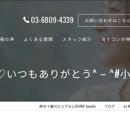
03-6809-4339
お問い合わせはこち
様の声
よくある質問
スタッフ紹介
当サロンの
フェイシャル
ゃんと♡いつもありがとう^ – 
ボディ
骨格矯正
小顔
麻布十番のエステならJOURIE beaute
ブログ
es
骨盤矯正