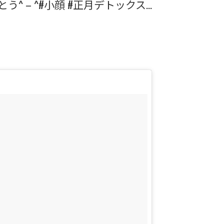
がとう^ – ^#小顔 #正月デトックス…