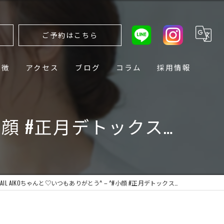
ら
ご予約はこちら
特徴
アクセス
ブログ
コラム
採用情報
^#小顔 #正月デトックス…
 NAIL AIKOちゃんと♡いつもありがとう^ – ^#小顔 #正月デトックス…