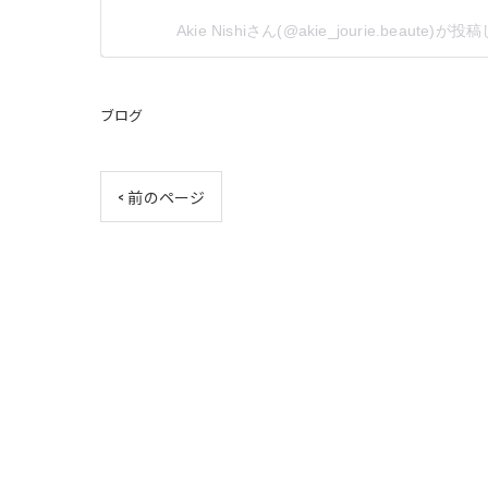
Akie Nishiさん(@akie_jourie.beaute)
ブログ
< 前のページ