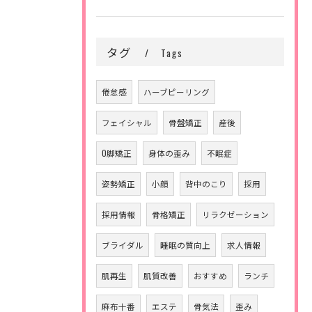
タグ
Tags
倦怠感
ハーブピーリング
フェイシャル
骨盤矯正
産後
O脚矯正
身体の歪み
不眠症
姿勢矯正
小顔
背中のこり
採用
採用情報
骨格矯正
リラクゼーション
ブライダル
睡眠の質向上
求人情報
肌再生
肌質改善
おすすめ
ランチ
麻布十番
エステ
骨気法
歪み