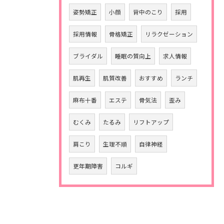
姿勢矯正
小顔
背中のこり
採用
採用情報
骨格矯正
リラクゼーション
ブライダル
睡眠の質向上
求人情報
肌再生
肌質改善
おすすめ
ランチ
麻布十番
エステ
骨気法
歪み
むくみ
たるみ
リフトアップ
肩こり
生理不順
自律神経
更年期障害
コルギ