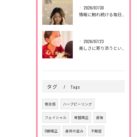
2026/07/30
情報に触れ続ける毎日。
2026/07/23
美しさに寄り添うということ。
タグ
Tags
倦怠感
ハーブピーリング
フェイシャル
骨盤矯正
産後
O脚矯正
身体の歪み
不眠症