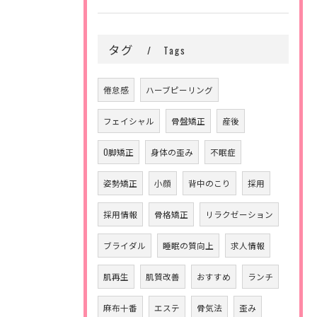
タグ
Tags
倦怠感
ハーブピーリング
フェイシャル
骨盤矯正
産後
O脚矯正
身体の歪み
不眠症
姿勢矯正
小顔
背中のこり
採用
採用情報
骨格矯正
リラクゼーション
ブライダル
睡眠の質向上
求人情報
肌再生
肌質改善
おすすめ
ランチ
麻布十番
エステ
骨気法
歪み