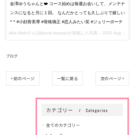
金澤ゆうちゃんと❤️ コース始めは毎週お会いして、メンテナ
ンスになると月に１回。 なんだかとっても久しぶりで嬉しい
^ ^ #小顔骨美導 #骨格矯正 #恋人みたい笑 #ジュリーボーテ
Akie Nishiさん(@jourie.beaute)が投稿した写真 –
2015 Aug 23 12:53am PDT
ブログ
< 前のページ
一覧に戻る
次のページ >
カテゴリー
Categories
全てのカテゴリー