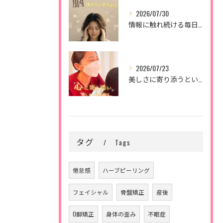
2026/07/30
情報に触れ続ける毎日。
2026/07/23
美しさに寄り添うということ。
タグ
Tags
倦怠感
ハーブピーリング
フェイシャル
骨盤矯正
産後
O脚矯正
身体の歪み
不眠症