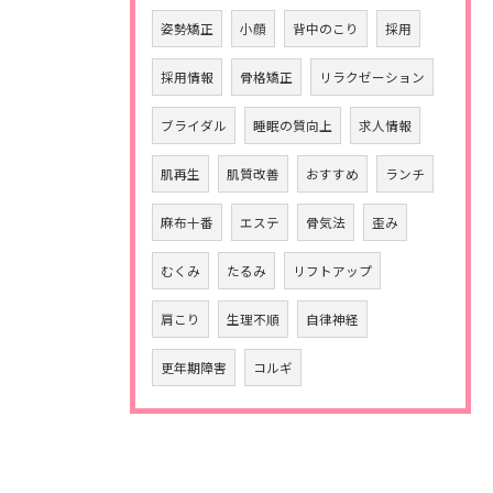
姿勢矯正
小顔
背中のこり
採用
採用情報
骨格矯正
リラクゼーション
ブライダル
睡眠の質向上
求人情報
肌再生
肌質改善
おすすめ
ランチ
麻布十番
エステ
骨気法
歪み
むくみ
たるみ
リフトアップ
肩こり
生理不順
自律神経
更年期障害
コルギ