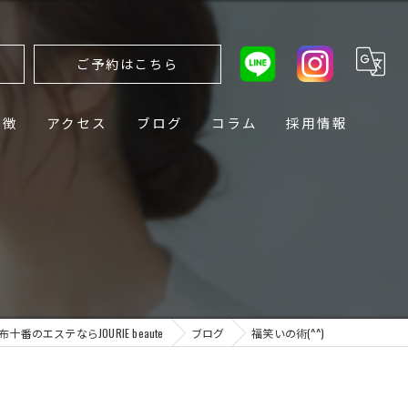
ら
ご予約はこちら
特徴
アクセス
ブログ
コラム
採用情報
布十番のエステならJOURIE beaute
ブログ
福笑いの術(^^)