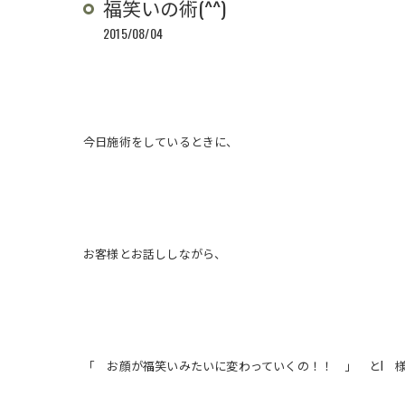
福笑いの術(^^)
2015/08/04
今日施術をしているときに、
お客様とお話ししながら、
「 お顔が福笑いみたいに変わっていくの！！ 」 とI 