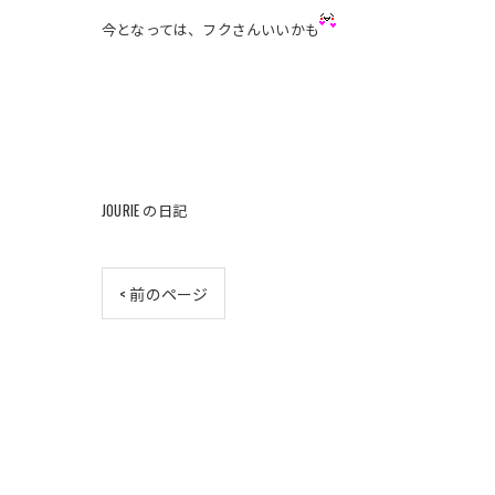
今となっては、フクさんいいかも
JOURIE の日記
< 前のページ