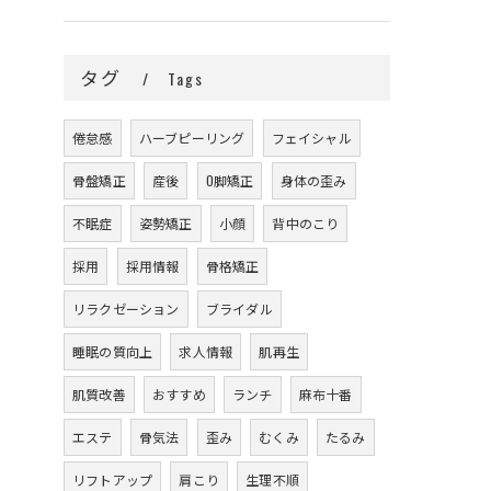
タグ
Tags
倦怠感
ハーブピーリング
フェイシャル
骨盤矯正
産後
O脚矯正
身体の歪み
不眠症
姿勢矯正
小顔
背中のこり
採用
採用情報
骨格矯正
リラクゼーション
ブライダル
睡眠の質向上
求人情報
肌再生
肌質改善
おすすめ
ランチ
麻布十番
エステ
骨気法
歪み
むくみ
たるみ
リフトアップ
肩こり
生理不順