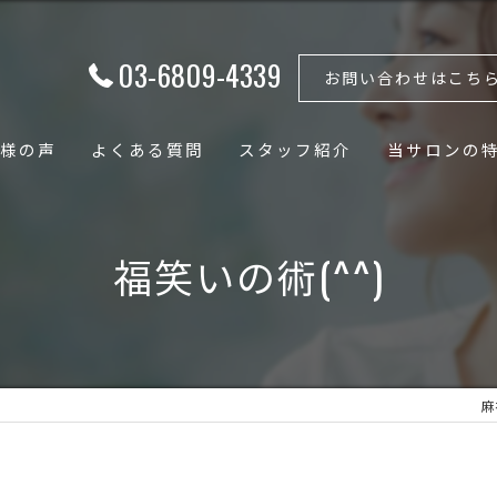
03-6809-4339
お問い合わせはこち
様の声
よくある質問
スタッフ紹介
当サロンの
フェイシャル
福笑いの術(^^)
ボディ
骨格矯正
小顔
麻
骨盤矯正