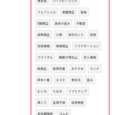
倦怠感
ハーブピーリング
フェイシャル
骨盤矯正
産後
O脚矯正
身体の歪み
不眠症
姿勢矯正
小顔
背中のこり
採用
採用情報
骨格矯正
リラクゼーション
ブライダル
睡眠の質向上
求人情報
肌再生
肌質改善
おすすめ
ランチ
麻布十番
エステ
骨気法
歪み
むくみ
たるみ
リフトアップ
肩こり
生理不順
自律神経
更年期障害
コルギ