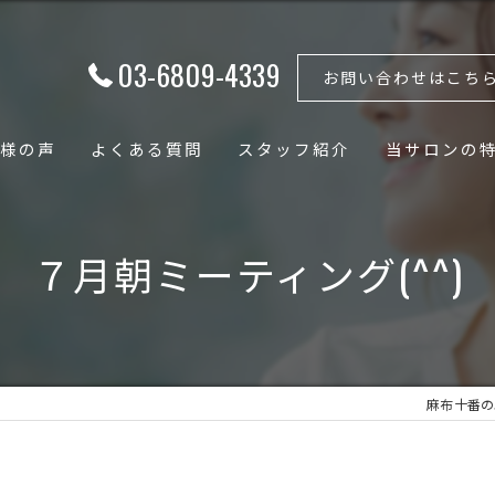
03-6809-4339
お問い合わせはこち
様の声
よくある質問
スタッフ紹介
当サロンの
フェイシャル
７月朝ミーティング(^^)
ボディ
骨格矯正
小顔
麻布十番のエス
骨盤矯正