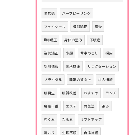
倦怠感
ハーブピーリング
フェイシャル
骨盤矯正
産後
O脚矯正
身体の歪み
不眠症
姿勢矯正
小顔
背中のこり
採用
採用情報
骨格矯正
リラクゼーション
ブライダル
睡眠の質向上
求人情報
肌再生
肌質改善
おすすめ
ランチ
麻布十番
エステ
骨気法
歪み
むくみ
たるみ
リフトアップ
肩こり
生理不順
自律神経