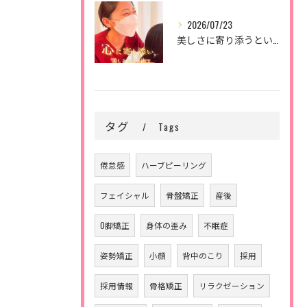
2026/07/23
美しさに寄り添うということ。
タグ
Tags
倦怠感
ハーブピーリング
フェイシャル
骨盤矯正
産後
O脚矯正
身体の歪み
不眠症
姿勢矯正
小顔
背中のこり
採用
採用情報
骨格矯正
リラクゼーション