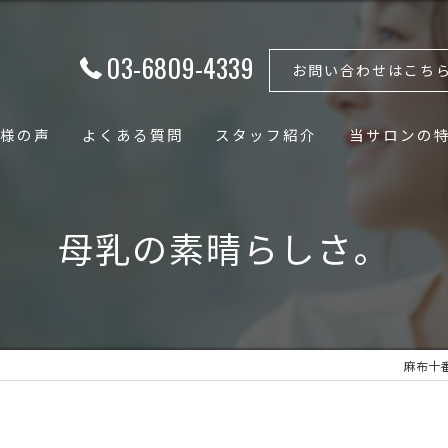
03-6809-4339
お問い合わせはこち
様の声
よくある質問
スタッフ紹介
当サロンの
フェイシャル
母乳の素晴らしさ。
ボディ
骨格矯正
小顔
麻布十番の
骨盤矯正