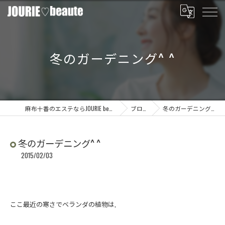
冬のガーデニング^ ^
麻布十番のエステならJOURIE beaute
ブログ
冬のガーデニング^ ^
冬のガーデニング^ ^
2015/02/03
ここ最近の寒さでベランダの植物は,