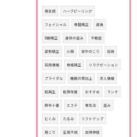
倦怠感
ハーブピーリング
フェイシャル
骨盤矯正
産後
O脚矯正
身体の歪み
不眠症
姿勢矯正
小顔
背中のこり
採用
採用情報
骨格矯正
リラクゼーション
ブライダル
睡眠の質向上
求人情報
肌再生
肌質改善
おすすめ
ランチ
麻布十番
エステ
骨気法
歪み
むくみ
たるみ
リフトアップ
肩こり
生理不順
自律神経