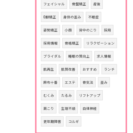
フェイシャル
骨盤矯正
産後
O脚矯正
身体の歪み
不眠症
姿勢矯正
小顔
背中のこり
採用
採用情報
骨格矯正
リラクゼーション
ブライダル
睡眠の質向上
求人情報
肌再生
肌質改善
おすすめ
ランチ
麻布十番
エステ
骨気法
歪み
むくみ
たるみ
リフトアップ
肩こり
生理不順
自律神経
更年期障害
コルギ