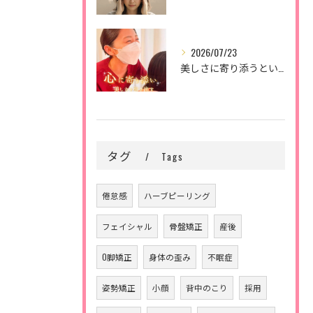
2026/07/23
美しさに寄り添うということ。
タグ
Tags
倦怠感
ハーブピーリング
フェイシャル
骨盤矯正
産後
O脚矯正
身体の歪み
不眠症
姿勢矯正
小顔
背中のこり
採用