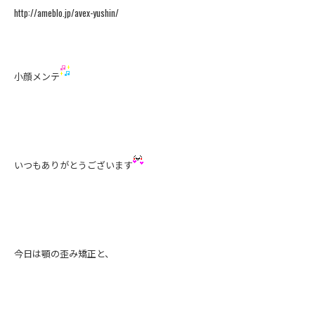
http://ameblo.jp/avex-yushin/
小顔メンテ
いつもありがとうございます
今日は顎の歪み矯正と、