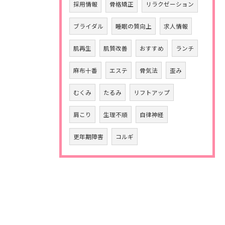
採用情報
骨格矯正
リラクゼーション
ブライダル
睡眠の質向上
求人情報
肌再生
肌質改善
おすすめ
ランチ
麻布十番
エステ
骨気法
歪み
むくみ
たるみ
リフトアップ
肩こり
生理不順
自律神経
更年期障害
コルギ