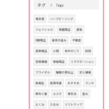
タグ
Tags
倦怠感
ハーブピーリング
フェイシャル
骨盤矯正
産後
O脚矯正
身体の歪み
不眠症
姿勢矯正
小顔
背中のこり
採用
採用情報
骨格矯正
リラクゼーション
ブライダル
睡眠の質向上
求人情報
肌再生
肌質改善
おすすめ
ランチ
麻布十番
エステ
骨気法
歪み
むくみ
たるみ
リフトアップ