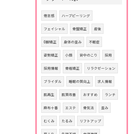
倦怠感
ハーブピーリング
フェイシャル
骨盤矯正
産後
O脚矯正
身体の歪み
不眠症
姿勢矯正
小顔
背中のこり
採用
採用情報
骨格矯正
リラクゼーション
ブライダル
睡眠の質向上
求人情報
肌再生
肌質改善
おすすめ
ランチ
麻布十番
エステ
骨気法
歪み
むくみ
たるみ
リフトアップ
肩こり
生理不順
自律神経