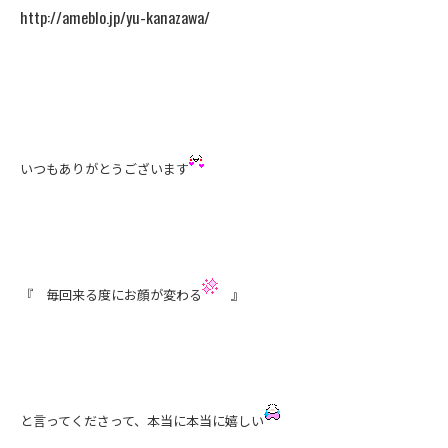
http://ameblo.jp/yu-kanazawa/
いつもありがとうございます
『 毎回来る度にお顔が変わる
』
と言ってくださって、本当に本当に嬉しい