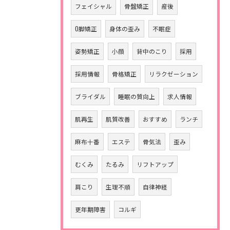
フェイシャル
骨盤矯正
産後
O脚矯正
身体の歪み
不眠症
姿勢矯正
小顔
背中のこり
採用
採用情報
骨格矯正
リラクゼーション
ブライダル
睡眠の質向上
求人情報
肌再生
肌質改善
おすすめ
ランチ
麻布十番
エステ
骨気法
歪み
むくみ
たるみ
リフトアップ
肩こり
生理不順
自律神経
更年期障害
コルギ