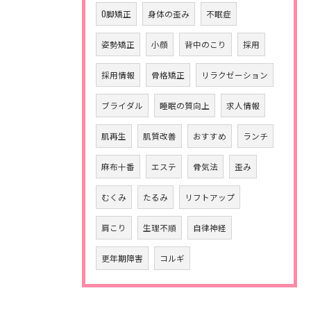
O脚矯正
身体の歪み
不眠症
姿勢矯正
小顔
背中のこり
採用
採用情報
骨格矯正
リラクゼーション
ブライダル
睡眠の質向上
求人情報
肌再生
肌質改善
おすすめ
ランチ
麻布十番
エステ
骨気法
歪み
むくみ
たるみ
リフトアップ
肩こり
生理不順
自律神経
更年期障害
コルギ