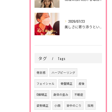
2026/07/23
美しさに寄り添うということ。
タグ
Tags
倦怠感
ハーブピーリング
フェイシャル
骨盤矯正
産後
O脚矯正
身体の歪み
不眠症
姿勢矯正
小顔
背中のこり
採用