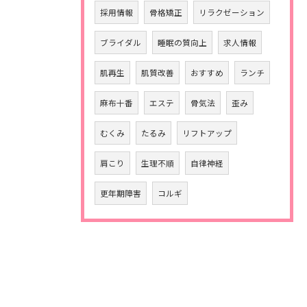
採用情報
骨格矯正
リラクゼーション
ブライダル
睡眠の質向上
求人情報
肌再生
肌質改善
おすすめ
ランチ
麻布十番
エステ
骨気法
歪み
むくみ
たるみ
リフトアップ
肩こり
生理不順
自律神経
更年期障害
コルギ