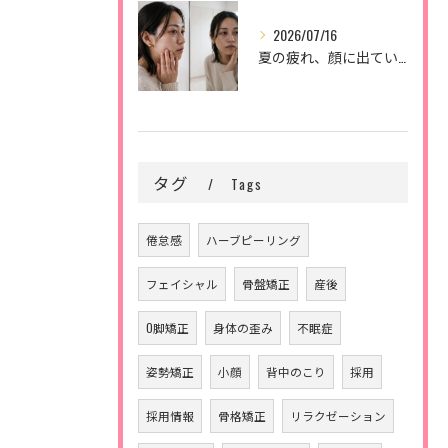
2026/07/16
夏の疲れ、顔に出ていませんか？🌿
タグ
Tags
倦怠感
ハーブピーリング
フェイシャル
骨盤矯正
産後
O脚矯正
身体の歪み
不眠症
姿勢矯正
小顔
背中のこり
採用
採用情報
骨格矯正
リラクゼーション