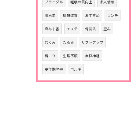
ブライダル
睡眠の質向上
求人情報
肌再生
肌質改善
おすすめ
ランチ
麻布十番
エステ
骨気法
歪み
むくみ
たるみ
リフトアップ
肩こり
生理不順
自律神経
更年期障害
コルギ