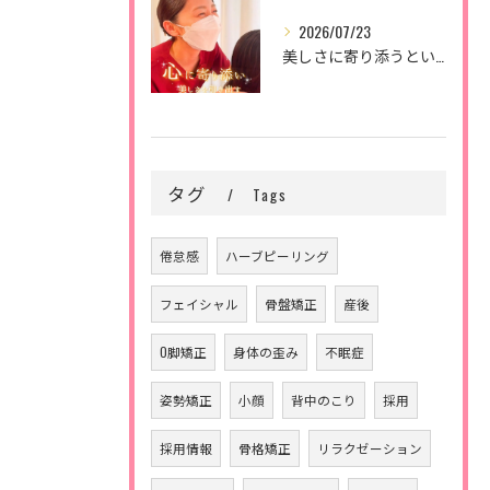
2026/07/23
美しさに寄り添うということ。
タグ
Tags
倦怠感
ハーブピーリング
フェイシャル
骨盤矯正
産後
O脚矯正
身体の歪み
不眠症
姿勢矯正
小顔
背中のこり
採用
採用情報
骨格矯正
リラクゼーション