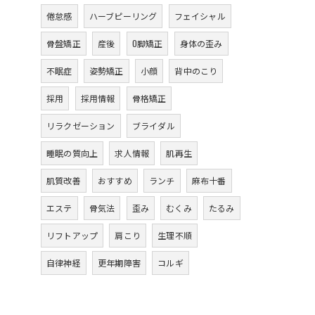
倦怠感
ハーブピーリング
フェイシャル
骨盤矯正
産後
O脚矯正
身体の歪み
不眠症
姿勢矯正
小顔
背中のこり
採用
採用情報
骨格矯正
リラクゼーション
ブライダル
睡眠の質向上
求人情報
肌再生
肌質改善
おすすめ
ランチ
麻布十番
エステ
骨気法
歪み
むくみ
たるみ
リフトアップ
肩こり
生理不順
自律神経
更年期障害
コルギ