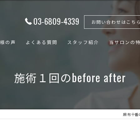
03-6809-4339
お問い合わせはこち
様の声
よくある質問
スタッフ紹介
当サロンの
フェイシャル
施術１回のbefore after
ボディ
骨格矯正
小顔
麻布十番のエ
骨盤矯正