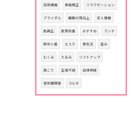
採用情報
骨格矯正
リラクゼーション
ブライダル
睡眠の質向上
求人情報
肌再生
肌質改善
おすすめ
ランチ
麻布十番
エステ
骨気法
歪み
むくみ
たるみ
リフトアップ
肩こり
生理不順
自律神経
更年期障害
コルギ