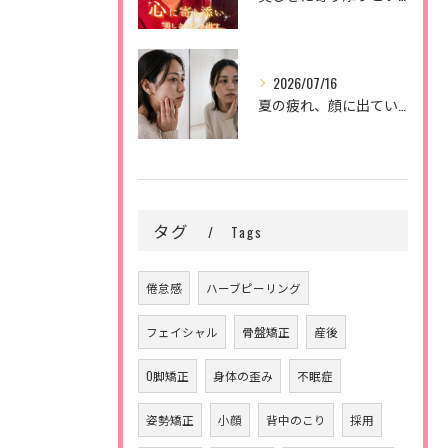
2026/07/16
夏の疲れ、顔に出ていませんか？🌿
タグ
Tags
倦怠感
ハーブピーリング
フェイシャル
骨盤矯正
産後
O脚矯正
身体の歪み
不眠症
姿勢矯正
小顔
背中のこり
採用