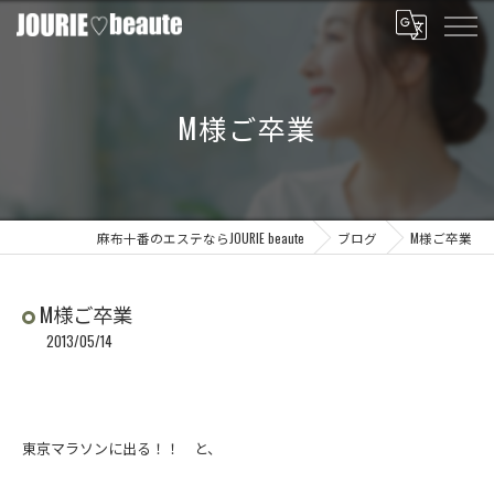
M様ご卒業
麻布十番のエステならJOURIE beaute
ブログ
M様ご卒業
M様ご卒業
2013/05/14
東京マラソンに出る！！ と、