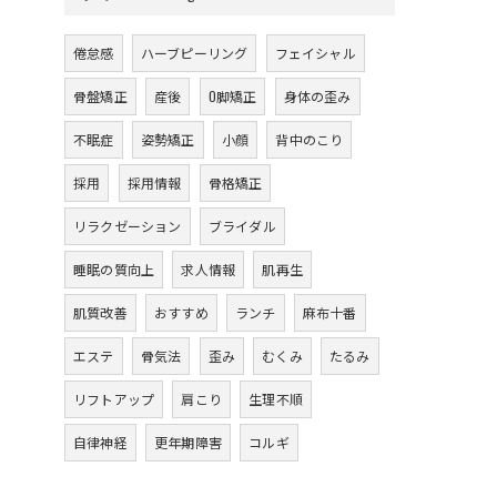
倦怠感
ハーブピーリング
フェイシャル
骨盤矯正
産後
O脚矯正
身体の歪み
不眠症
姿勢矯正
小顔
背中のこり
採用
採用情報
骨格矯正
リラクゼーション
ブライダル
睡眠の質向上
求人情報
肌再生
肌質改善
おすすめ
ランチ
麻布十番
エステ
骨気法
歪み
むくみ
たるみ
リフトアップ
肩こり
生理不順
自律神経
更年期障害
コルギ