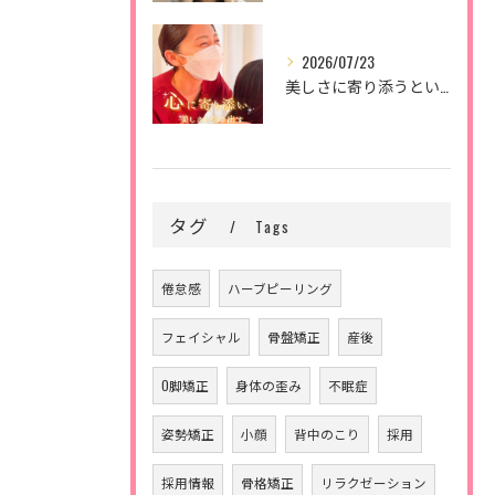
2026/07/23
美しさに寄り添うということ。
タグ
Tags
倦怠感
ハーブピーリング
フェイシャル
骨盤矯正
産後
O脚矯正
身体の歪み
不眠症
姿勢矯正
小顔
背中のこり
採用
採用情報
骨格矯正
リラクゼーション