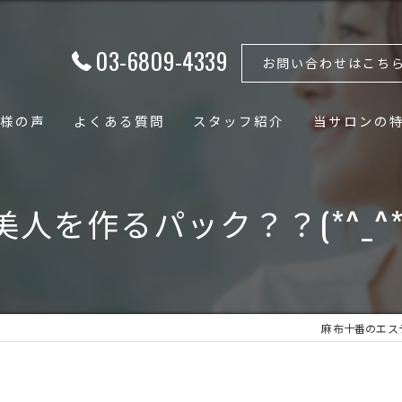
03-6809-4339
お問い合わせはこち
様の声
よくある質問
スタッフ紹介
当サロンの
フェイシャル
美人を作るパック？？(*^_^*
ボディ
骨格矯正
小顔
麻布十番のエステなら
骨盤矯正