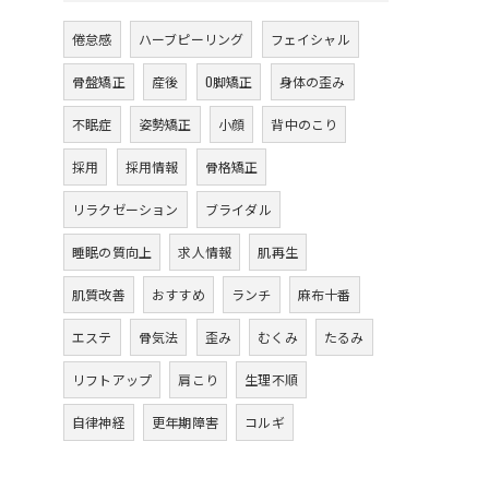
倦怠感
ハーブピーリング
フェイシャル
骨盤矯正
産後
O脚矯正
身体の歪み
不眠症
姿勢矯正
小顔
背中のこり
採用
採用情報
骨格矯正
リラクゼーション
ブライダル
睡眠の質向上
求人情報
肌再生
肌質改善
おすすめ
ランチ
麻布十番
エステ
骨気法
歪み
むくみ
たるみ
リフトアップ
肩こり
生理不順
自律神経
更年期障害
コルギ