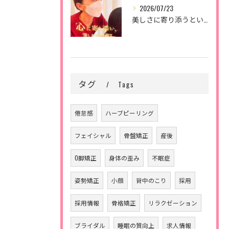
2026/07/23
美しさに寄り添うということ。
タグ
Tags
倦怠感
ハーブピーリング
フェイシャル
骨盤矯正
産後
O脚矯正
身体の歪み
不眠症
姿勢矯正
小顔
背中のこり
採用
採用情報
骨格矯正
リラクゼーション
ブライダル
睡眠の質向上
求人情報