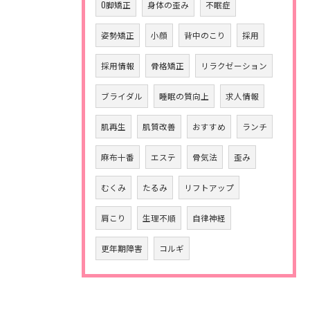
O脚矯正
身体の歪み
不眠症
姿勢矯正
小顔
背中のこり
採用
採用情報
骨格矯正
リラクゼーション
ブライダル
睡眠の質向上
求人情報
肌再生
肌質改善
おすすめ
ランチ
麻布十番
エステ
骨気法
歪み
むくみ
たるみ
リフトアップ
肩こり
生理不順
自律神経
更年期障害
コルギ