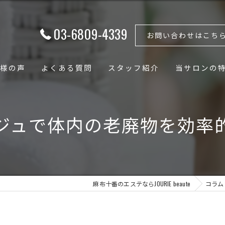
03-6809-4339
お問い合わせはこち
様の声
よくある質問
スタッフ紹介
当サロンの
フェイシャル
ジュで体内の老廃物を効率
ボディ
骨格矯正
小顔
麻布十番のエステならJOURIE beaute
コラム
骨盤矯正