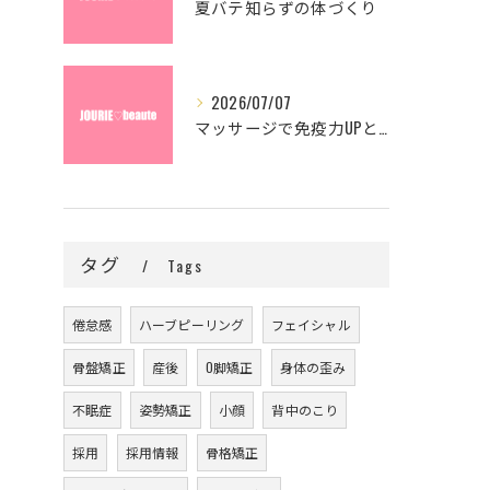
夏バテ知らずの体づくり
2026/07/07
マッサージで免疫力UPと血行促進
タグ
Tags
倦怠感
ハーブピーリング
フェイシャル
骨盤矯正
産後
O脚矯正
身体の歪み
不眠症
姿勢矯正
小顔
背中のこり
採用
採用情報
骨格矯正