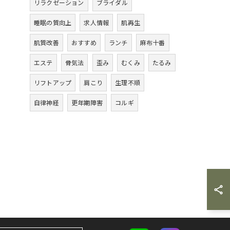
リラクゼーション
ブライダル
睡眠の質向上
求人情報
肌再生
肌質改善
おすすめ
ランチ
麻布十番
エステ
骨気法
歪み
むくみ
たるみ
リフトアップ
肩こり
生理不順
自律神経
更年期障害
コルギ