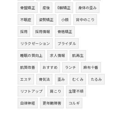
骨盤矯正
産後
O脚矯正
身体の歪み
不眠症
姿勢矯正
小顔
背中のこり
採用
採用情報
骨格矯正
リラクゼーション
ブライダル
睡眠の質向上
求人情報
肌再生
肌質改善
おすすめ
ランチ
麻布十番
エステ
骨気法
歪み
むくみ
たるみ
リフトアップ
肩こり
生理不順
自律神経
更年期障害
コルギ