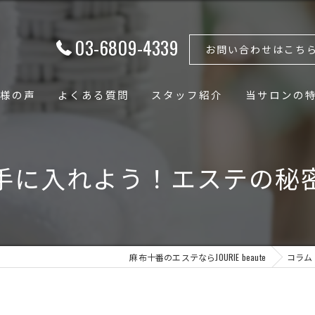
03-6809-4339
お問い合わせはこち
様の声
よくある質問
スタッフ紹介
当サロンの
フェイシャル
手に入れよう！エステの秘
ボディ
骨格矯正
小顔
麻布十番のエステならJOURIE beaute
コラム
骨盤矯正